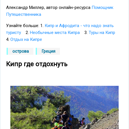
Александр Миллер, автор онлайн-ресурса
Помощник
Путешественника
Узнайте больше: 1.
Кипр и Афродита - что надо знать
туристу
2.
Необычные места Кипра
3.
Туры на Кипр
4.
Отдых на Кипре
острова
Греция
Кипр где отдохнуть