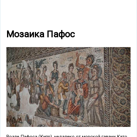
Мозаика Пафос
Возле Пафоса (Кипр), недалеко от морской гавани Като