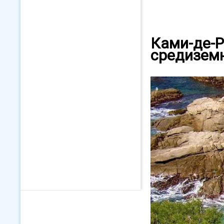
Ками-де-Р
средизем