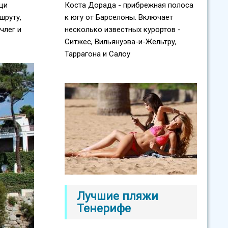
ещи
Коста Дорада - прибрежная полоса
шруту,
к югу от Барселоны. Включает
члег и
несколько известных курортов -
Ситжес, Вильянуэва-и-Жельтру,
Таррагона и Салоу
Лучшие пляжи
Тенерифе