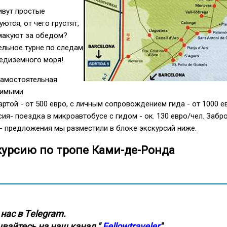
живут простые
ются, от чего грустят,
смакуют за обедом?
ельное турне по следам
едиземного моря!
самостоятельная
димыми
ртой - от 500 евро, с личным сопровождением гида - от 1000 е
ия- поездка в микроавтобусе с гидом - ок. 130 евро/чел. Забр
- предложения мы разместили в блоке экскурсий ниже.
курсию по тропе Ками-де-Ронда
нас в Тelegram.
вайтесь на наш канал "
Fellowtraveler
"