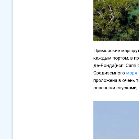
Приморские маршрут
каждым портом, в п
де-Ронда(исп. Cami 
Средиземного
моря
проложена в очень т
опасными спусками, в