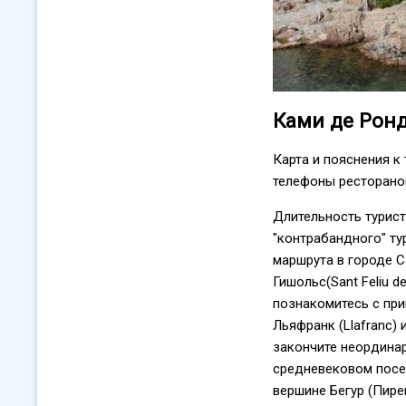
Ками де Ронд
Карта и пояснения к
телефоны ресторанов
Длительность турис
"контрабандного" тур
маршрута в городе 
Гишольс(Sant Feliu de
познакомитесь с пр
Льяфранк (Llafranc) 
закончите неордина
средневековом посе
вершине Бегур (Пире