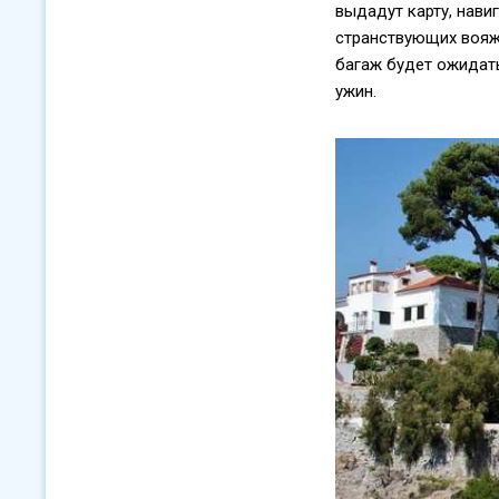
выдадут карту, навиг
странствующих вояже
багаж будет ожидать
ужин.