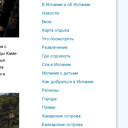
В Испании и об Испании
Новости
Виза
Карта отдыха
Что посмотреть
м с
Развлечения
нды Ками-
Где отдохнуть
жья
Спа в Испании
па
Испания с детьми
и и
Как добраться в Испании
Регионы
Города
Пляжи
Канарские острова
Балеарские острова