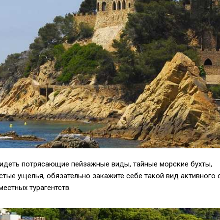
видеть потрясающие пейзажные виды, тайные морские бухты,
тые ущелья, обязательно закажите себе такой вид активного 
местных турагентств.