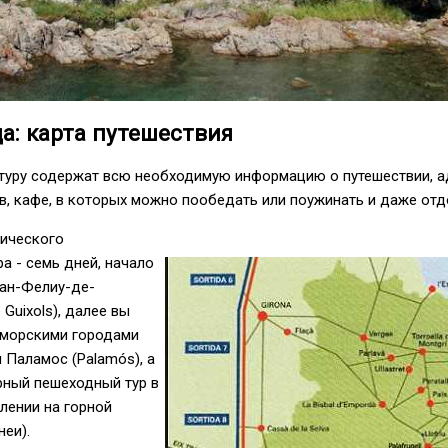
а: карта путешествия
 туру содержат всю необходимую информацию о путешествии, а
, кафе, в которых можно пообедать или поужинать и даже отд
тического
а - семь дней, начало
Сан-Фелиу-де-
 Guixols), далее вы
иморскими городами
и Паламос (Palamós), а
рный пешеходный тур в
лении на горной
неи).