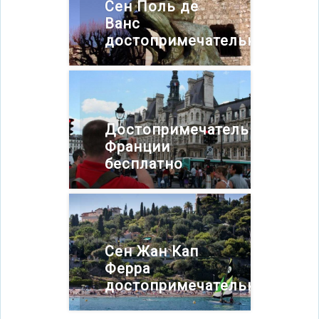
Сен Поль де
Ванс
достопримечательности
Достопримечательности
Франции
бесплатно
Сен Жан Кап
Ферра
достопримечательности