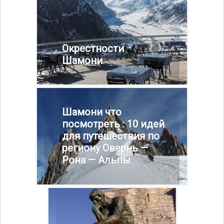
Окрестности
Шамони
Шамони что
посмотреть : 10 идей
для путешествия по
региону Овернь —
Рона — Альпы