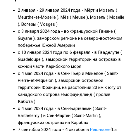
2 января - 29 января 2024 года - Мёрт и Мозель (
Meurthe-et-Moselle ), Мёз ( Meuse ), Мозель ( Moselle
), Вогезы ( Vosges )
с 3 января 2024 года - во Французской Гвиане (
Guyane ), заморском регионе на северо-восточном
побережье Южной Америки
с 10 января 2024 года по 6 февраля - в Гваделупе (
Guadeloupe ), заморской территории на островах в
южной части Карибского моря
с 4 мая 2024 года - в Сен-Пьер и Микелон ( Saint-
Pierre-et-Miquelon ), заморской островной
территории Франции, на расстоянии 20 км к югу от
канадского острова Ньюфаундленд ( пролив
Кабота )
с 4 мая 2024 года - в Сен-Бартелеми ( Saint-
Barthélemy ) и Сен-Мартен ( Saint-Martin ),
французских островах на Карибах
7 сентября 2024 года - 4 октября в
Реюньоне
(La