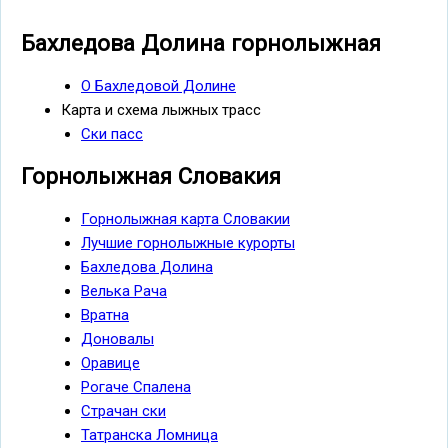
Бахледова Долина горнолыжная
О Бахледовой Долине
Карта и схема лыжных трасс
Ски пасс
Горнолыжная Словакия
Горнолыжная карта Словакии
Лучшие горнолыжные курорты
Бахледова Долина
Велька Рача
Вратна
Доновалы
Оравице
Рогаче Спалена
Страчан ски
Татранска Ломница