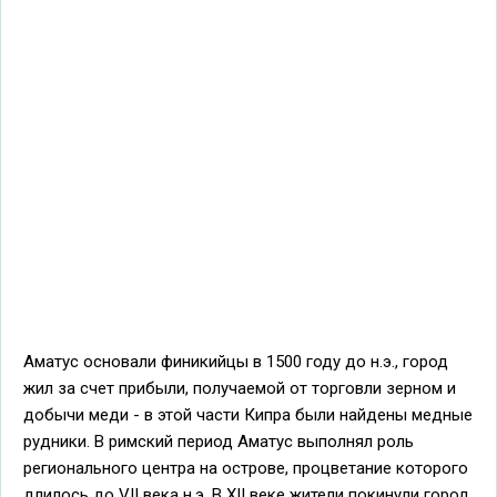
Аматус основали финикийцы в 1500 году до н.э., город
жил за счет прибыли, получаемой от торговли зерном и
добычи меди - в этой части Кипра были найдены медные
рудники. В римский период Аматус выполнял роль
регионального центра на острове, процветание которого
длилось до VII века н.э. В XII веке жители покинули город