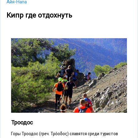
Айя-Напа
Кипр где отдохнуть
Троодос
Горы Троодос (греч. Τρόοδος) славятся среди туристов