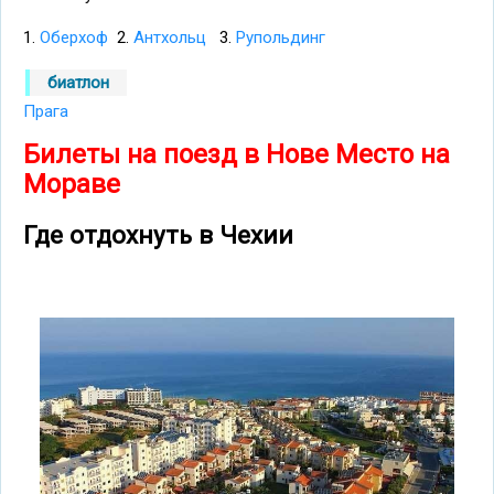
1.
Оберхоф
2.
Антхольц
3.
Рупольдинг
биатлон
Прага
Билеты на поезд в Нове Место на
Мораве
Где отдохнуть в Чехии