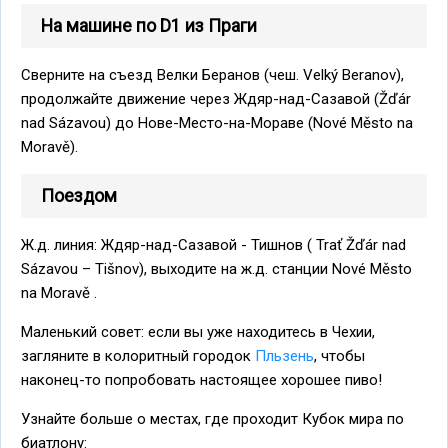
На машине по D1 из Праги
Сверните на съезд Велки Беранов (чеш. Velký Beranov),
продолжайте движение через Ждяр-над-Сазавой (Žďár
nad Sázavou) до Нове-Место-на-Мораве (Nové Město na
Moravě).
Поездом
Ж.д. линия: Ждяр-над-Сазавой - Тишнов ( Trať Žďár nad
Sázavou – Tišnov), выходите на ж.д. станции Nové Město
na Moravě .
Маленький совет: если вы уже находитесь в Чехии,
загляните в колоритный городок
Пльзень
, чтобы
наконец-то попробовать настоящее хорошее пиво!
Узнайте больше о местах, где проходит Кубок мира по
биатлону: