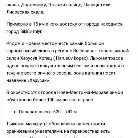
скала, Дратенички, Чтыржи палице, Пасецка или
Лисовская скала.
Примерно в 15 км к юго-востоку от города находится
город Šiklův mlýn.
Рядом с Новым местом есть самый большой
горнолыжный склон в регионе Высочина - горнолыжный
склон Харусув Копец ( Harusův kopec). Лыжная трасса
здесь покрыта искусственным снегом и освещается в
течение всего зимнего сезона, зона катания носит
название «Харусак».
В окрестностях города Нове-Место-на-Мораве зимой
обустроено более 100 км лыжных трасс.
Перепад высот 620 - 741 м
Лыжные маршруты обозначены на местности
оранжевыми указателями, на перекрестках есть