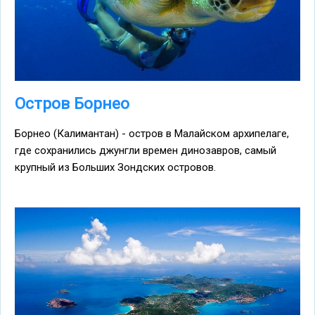
Остров Борнео
Борнео (Калимантан) - остров в Малайском архипелаге,
где сохранились джунгли времен динозавров, самый
крупный из Больших Зондских островов.