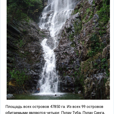
Площадь всех островов 47850 га. Из всех 99 островов
обитаемыми являются четыре: Пулау Туба, Пулау Синга,