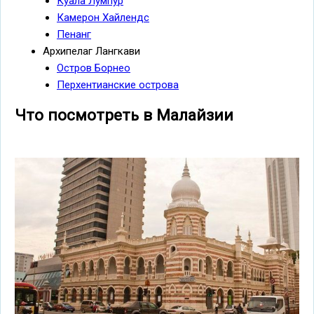
Куала Лумпур
Камерон Хайлендс
Пенанг
Архипелаг Лангкави
Остров Борнео
Перхентианские острова
Что посмотреть в Малайзии