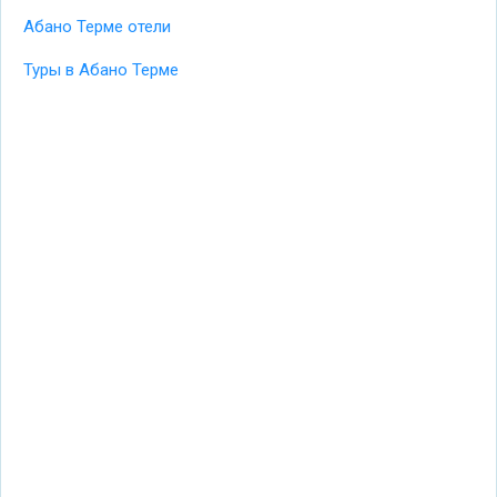
Абано Терме отели
Туры в Абано Терме