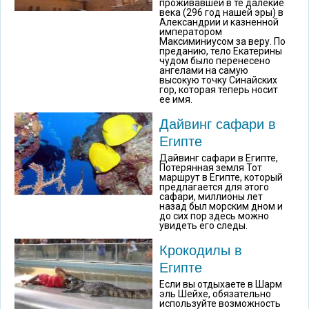
проживавшей в те далекие
века (296 год нашей эры) в
Александрии и казненной
императором
Максиминиусом за веру. По
преданию, тело Екатерины
чудом было перенесено
ангелами на самую
высокую точку Синайских
гор, которая теперь носит
ее имя.
Дайвинг сафари в
Египте
Дайвинг сафари в Египте,
Потерянная земля Тот
маршрут в Египте, который
предлагается для этого
сафари, миллионы лет
назад был морским дном и
до сих пор здесь можно
увидеть его следы.
Крокодилы в
Египте
Если вы отдыхаете в Шарм
эль Шейхе, обязательно
используйте возможность