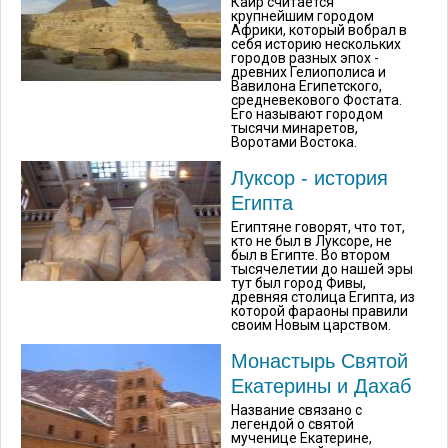
Каир считается
крупнейшим городом
Африки, который вобрал в
себя историю нескольких
городов разных эпох -
древних Гелиополиса и
Вавилона Египетского,
средневекового Фостата.
Его называют городом
тысячи минаретов,
Воротами Востока.
Луксор - история
Египта
Египтяне говорят, что тот,
кто не был в Луксоре, не
был в Египте. Во втором
тысячелетии до нашей эры
тут был город Фивы,
древняя столица Египта, из
которой фараоны правили
своим Новым царством.
Монастырь Святой
Екатерины и Дахаб
Название связано с
легендой о святой
мученице Екатерине,