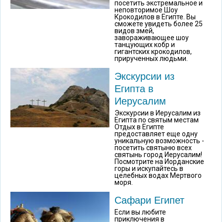
посетить экстремальное и
неповторимое Шоу
Крокодилов в Египте. Вы
сможете увидеть более 25
видов змей,
завораживающее шоу
танцующих кобр и
гигантских крокодилов,
прирученных людьми.
Экскурсии из
Египта в
Иерусалим
Экскурсии в Иерусалим из
Египта по святым местам
Отдых в Египте
предоставляет еще одну
уникальную возможность -
посетить святыню всех
святынь город Иерусалим!
Посмотрите на Иорданские
горы и искупайтесь в
целебных водах Мертвого
моря.
Сафари Египет
Если вы любите
приключения в