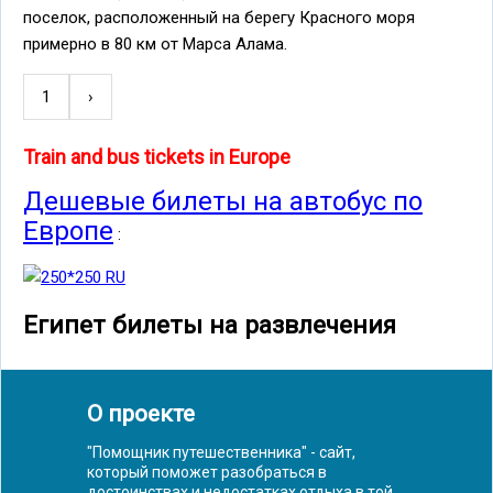
поселок, расположенный на берегу Красного моря
примерно в 80 км от Марса Алама.
1
Следующая
›
Нумерация
страница
страниц
Train and bus tickets in Europe
Дешевые билеты на автобус по
Европе
:
Египет билеты на развлечения
О проекте
"Помощник путешественника" - сайт,
который поможет разобраться в
достоинствах и недостатках отдыха в той