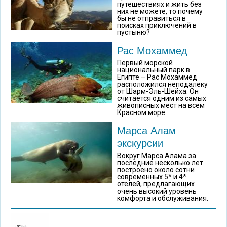
путешествиях и жить без
них не можете, то почему
бы не отправиться в
поисках приключений в
пустыню?
Рас Мохаммед
Первый морской
национальный парк в
Египте – Рас Мохаммед
расположился неподалеку
от Шарм-Эль-Шейха. Он
считается одним из самых
живописных мест на всем
Красном море.
Марса Алам
экскурсии
Вокруг Марса Алама за
последние несколько лет
построено около сотни
современных 5* и 4*
отелей, предлагающих
очень высокий уровень
комфорта и обслуживания.