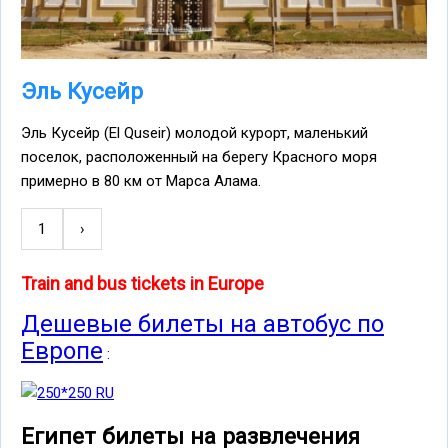
Эль Кусейр
Эль Кусейр (El Quseir) молодой курорт, маленький
поселок, расположенный на берегу Красного моря
примерно в 80 км от Марса Алама.
1
Следующая
›
Нумерация
страница
страниц
Train and bus tickets in Europe
Дешевые билеты на автобус по
Европе
:
Египет билеты на развлечения