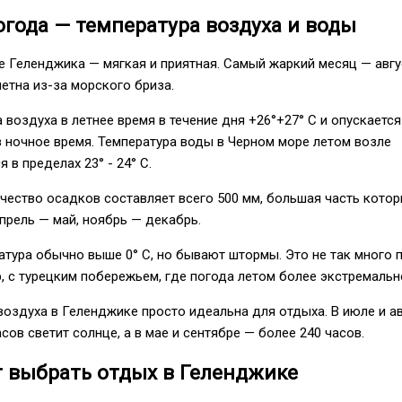
года — температура воздуха и воды
 Геленджика — мягкая и приятная. Самый жаркий месяц — авгус
метна из-за морского бриза.
 воздуха в летнее время в течение дня +26°+27° С и опускается
 в ночное время. Температура воды в Черном море летом возле
в пределах 23° - 24° C.
ество осадков составляет всего 500 мм, большая часть кото
прель — май, ноябрь — декабрь.
атура обычно выше 0° С, но бывают штормы. Это не так много 
, с турецким побережьем, где погода летом более экстремальн
воздуха в Геленджике просто идеальна для отдыха. В июле и ав
сов светит солнце, а в мае и сентябре — более 240 часов.
т выбрать отдых в Геленджике