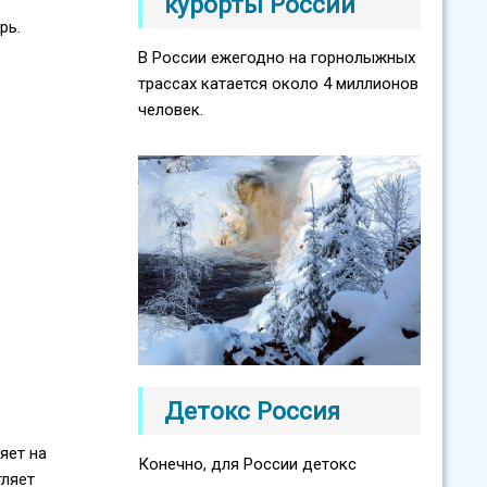
курорты России
рь.
В России ежегодно на горнолыжных
трассах катается около 4 миллионов
человек.
Детокс Россия
яет на
Конечно, для России детокс
тляет