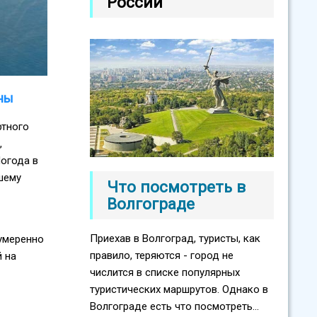
России
ны
ртного
,
огода в
шему
Что посмотреть в
Волгограде
Приехав в Волгоград, туристы, как
умеренно
правило, теряются - город не
й на
числится в списке популярных
туристических маршрутов. Однако в
Волгограде есть что посмотреть...