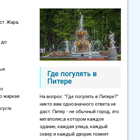
т. Жара,
 до
рых
Где погулять в
Питере
по
о жаркая.
На вопрос: "Где погулять в Питере?"
никто вам однозначного ответа не
густе
даст. Питер - не обычный город, это
мегаполис,в котором каждое
здание, каждая улица, каждый
сквер и каждый дворик помнят