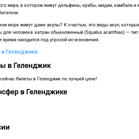
го мира, в котором живут дельфины, крабы, мидии, камбала и 
итатели.
рном море живут даже акулы? К счастью, это виды акул, которы
 для человека: катран обыкновенный (Squalus acanthias) — тип
 время находится под угрозой исчезновения.
я в Геленджике
ты в Геленджик
сейчас билеты в Геленджик по лучшей цене!
нсфер в Геленджике
сии