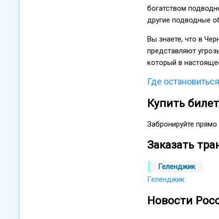
богатством подводно
другие подводные об
Вы знаете, что в Че
представляют угрозы
который в настоящее
Где остановитьс
Купить биле
Забронируйте прямо 
Заказать тра
Геленджик
Геленджик
Новости Рос