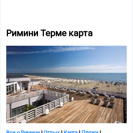
Римини Терме карта
Все о Римини
|
Отдых
|
Карта
|
Пляжи
|