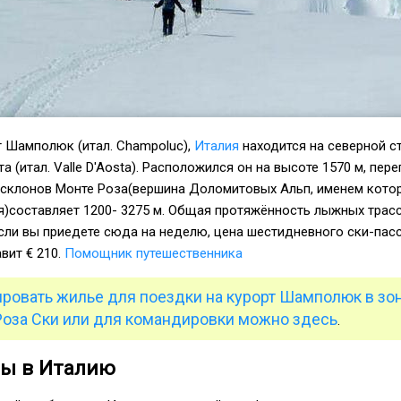
 Шамполюк (итал. Champoluc),
Италия
находится на северной с
 (итал. Valle D'Aosta). Расположился он на высоте 1570 м, пер
склонов Монте Роза(вершина Доломитовых Альп, именем кото
я)составляет 1200- 3275 м. Общая протяжённость лыжных трас
сли вы приедете сюда на неделю, цена шестидневного ски-пасс
вит € 210.
Помощник путешественника
ировать жилье для поездки на курорт Шамполюк в зо
Роза Ски или для командировки можно здесь
.
ты в Италию