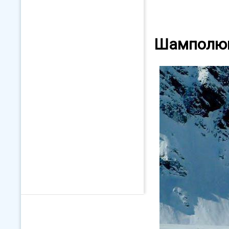
Шамполюк