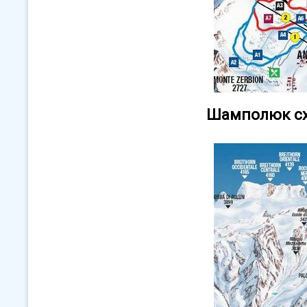
Шамполюк сх