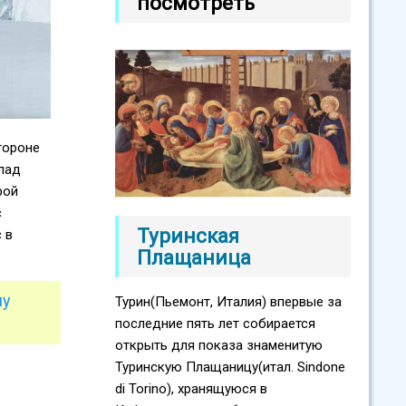
посмотреть
тороне
епад
рой
с
Туринская
 в
Плащаница
ну
Турин(Пьемонт, Италия) впервые за
последние пять лет собирается
открыть для показа знаменитую
Туринскую Плащаницу(итал. Sindone
di Torino), хранящуюся в