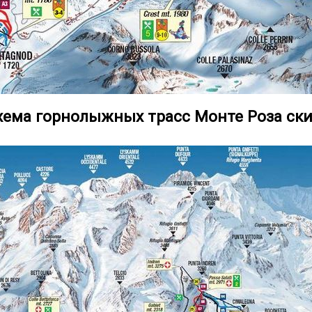
ема горнолыжных трасс Монте Роза ск