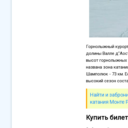
Горнолыжный курорт
долины Валле д"Аоста
высот горнолыжных 
названа зона катани
Шамполюк - 73 км. Е
высокий сезон соста
Найти и заброн
катания Монте 
Купить биле