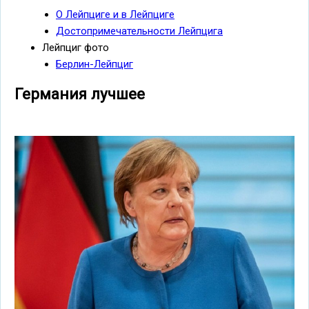
О Лейпциге и в Лейпциге
Достопримечательности Лейпцига
Лейпциг фото
Берлин-Лейпциг
Германия лучшее