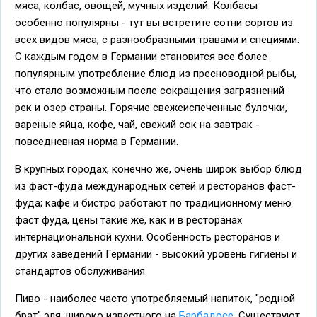
мяса, колбас, овощей, мучных изделий. Колбасы
особенно популярны - тут вы встретите сотни сортов из
всех видов мяса, с разнообразными травами и специями.
С каждым годом в Германии становится все более
популярным употребление блюд из пресноводной рыбы,
что стало возможным после сокращения загрязнений
рек и озер страны. Горячие свежеиспеченные булочки,
вареные яйца, кофе, чай, свежий сок на завтрак -
повседневная норма в Германии.
В крупных городах, конечно же, очень широк выбор блюд
из фаст-фуда международных сетей и ресторанов фаст-
фуда; кафе и бистро работают по традиционному меню
фаст фуда, цены такие же, как и в ресторанах
интернациональной кухни. Особенность ресторанов и
других заведений Германии - высокий уровень гигиены и
стандартов обслуживания.
Пиво - наиболее часто употребляемый напиток, "родной
брат" эля, широко известного на
Барбадосе
. Существуют