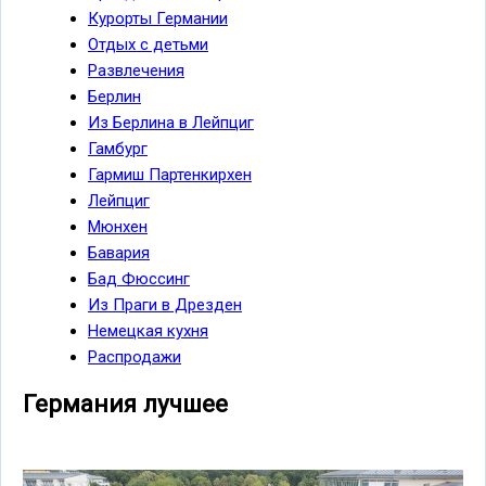
Курорты Германии
Отдых c детьми
Развлечения
Берлин
Из Берлина в Лейпциг
Гамбург
Гармиш Партенкирхен
Лейпциг
Мюнхен
Бавария
Бад Фюссинг
Из Праги в Дрезден
Немецкая кухня
Распродажи
Германия лучшее