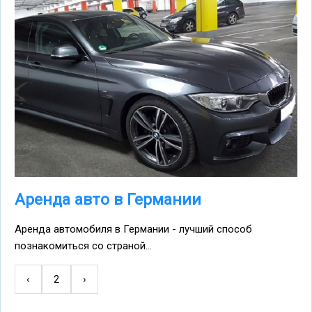
Аренда авто в Германии
Аренда автомобиля в Германии - лучший способ
познакомиться со страной...
←
‹
2
Следующая
›
Нумерация
страница
страниц