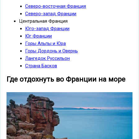
Северо-восточная Франция
Северо-запад Франции
Центральная Франция
Юго-запад Франции
Юг Франции
Горы Альпы и Юра
Горы Дордонь и Овернь
Лангедок Руссильон
Страна Басков
Где отдохнуть во Франции на море