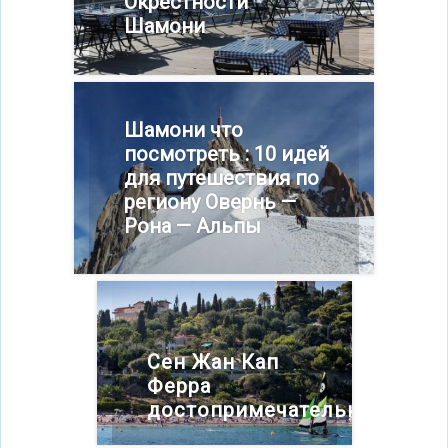
Окрестности
Шамони
Шамони что
посмотреть : 10 идей
для путешествия по
региону Овернь —
Рона — Альпы
Сен Жан Кап
Ферра
достопримечательности