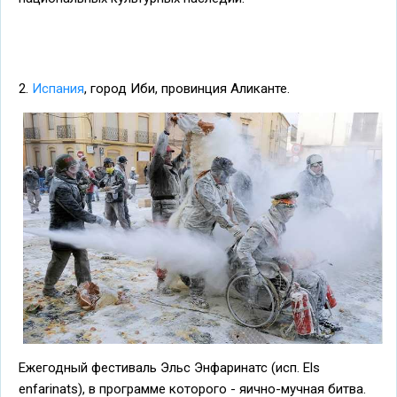
2.
Испания
, город Иби, провинция Аликанте.
Ежегодный фестиваль Эльс Энфаринатс (исп. Els
enfarinats), в программе которого - яично-мучная битва.