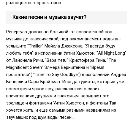
разноцветных проекторов.
Какие песни и музыка звучат?
Репертуар довольно большой: от современной поп-
музыки до классической, под аккомпанемент воды вы
услышите "Thriller" Майкла Джексона, "Я всегда буду
любить тебя" в исполнении Уитни Хьюстон, "All Night Long"
от Лайонела Ричи, "Baba Yetu" Кристофера Тина, "The
Magnificent Seven" Элмера Бернштейна и "Время
прощаться"( "Time To Say Goodbye") в исполнении Андреа
Бочелли и Сары Брайтман. Иногда туристы, которые уже
посмотрели яркое шоу, рассказывая о своих
впечатлениях друзьям и знакомым, называют это
зрелище и фонтанами Уитни Хьюстон, и фонтаны Так
хочется жить, и еще самыми разными названиями из
звучавших под шум воды песен...