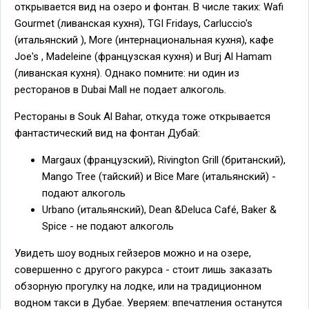
открывается вид на озеро и фонтан. В числе таких: Wafi
Gourmet (ливанская кухня), TGI Fridays, Carluccio's
(итальянский ), More (интернациональная кухня), кафе
Joe's , Madeleine (французская кухня) и Burj Al Hamam
(ливанcкая кухня). Однако помните: ни один из
ресторанов в Dubai Mall не подает алкоголь.
Рестораны в Souk Al Bahar, откуда тоже открывается
фантастический вид на фонтан Дубай:
Margaux (французский), Rivington Grill (британский),
Mango Tree (тайский) и Bice Mare (итальянский) -
подают алкоголь
Urbano (итальянский), Dean &Deluca Café, Baker &
Spice - не подают алкоголь
Увидеть шоу водных гейзеров можно и на озере,
совершенно с другого ракурса - стоит лишь заказать
обзорную прогулку на лодке, или на традиционном
водном такси в Дубае. Уверяем: впечатления останутся