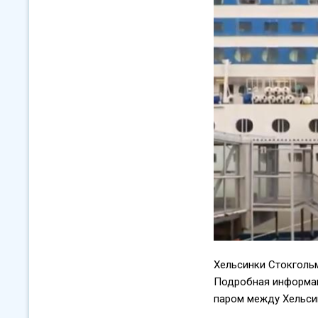
Хельсинки Стокгольм
Подробная информаци
паром между Хельси