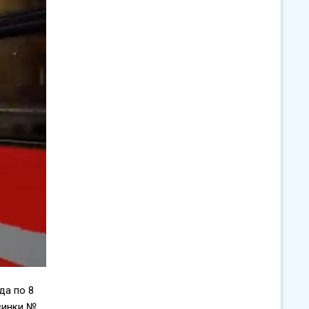
да по 8
синки №