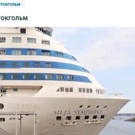
Стокгольм
токгольм