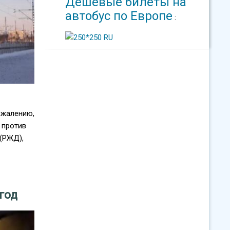
Дешевые билеты на
автобус по Европе
:
ожалению,
 против
(РЖД),
год