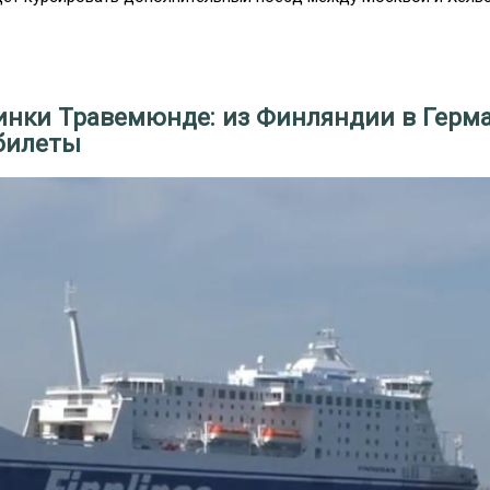
инки Травемюнде: из Финляндии в Герм
 билеты