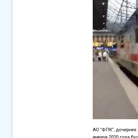
АО "ФПК", дочернее 
января 2020 года б