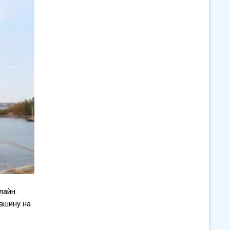
лайн.
ашину на