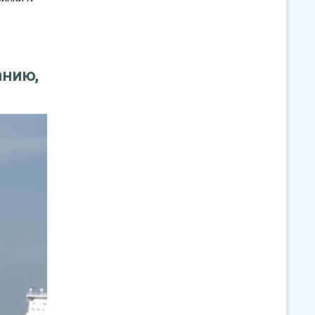
анию,