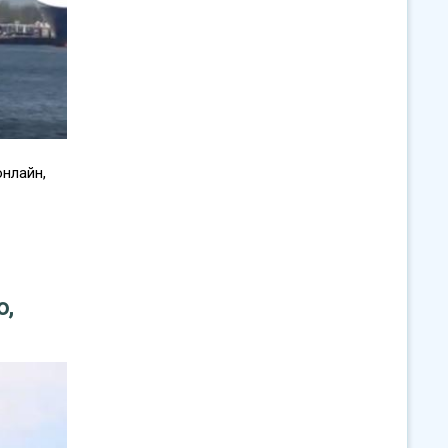
онлайн,
ю,