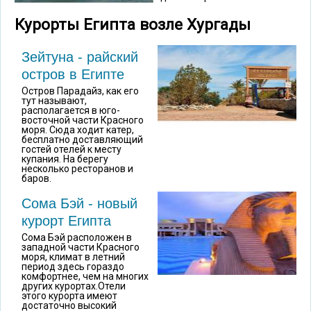
Курорты Египта возле Хургады
Зейтуна - райский
остров в Египте
Остров Парадайз, как его
тут называют,
располагается в юго-
восточной части Красного
моря. Сюда ходит катер,
бесплатно доставляющий
гостей отелей к месту
купания. На берегу
несколько ресторанов и
баров.
Сома Бэй - новый
курорт Египта
Сома Бэй расположен в
западной части Красного
моря, климат в летний
период здесь гораздо
комфортнее, чем на многих
других курортах.Отели
этого курорта имеют
достаточно высокий