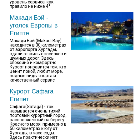
уровень сервиса, как
правило не ниже 4*.
Макади Бэй -
уголок Европы в
Египте
Макади Бэй (Мakadi Bay)
находится в 30 километрах
от аэропорта Хургады,
вдали от жилых поселков и
шумных дорог. Здесь
спокойно и комфортно.
Курорт понравится тем, кто
ценит покой, любит море,
водные виды спорта и
качественный сервис.
Курорт Сафага
Египет
Сафага(Safaga) - так
называется очень тихий
портовый курортный город,
расположенный на берегу
Красного моря, примерно в
50 километрах к югу от
Хургады, в часе езды.
Здесь практически нет