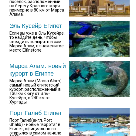
поселок, расположенный
на берегу Красного моря
примерно в 80 км от Марса
Алама.
Эль Кусейр Египет
Если вы уже в Эль Кусейре,
то найдите день, чтобы
съездить понырять в сам
Марса Алам, в знаменитое
место Elfinstone.
Марса Алам: новый
курорт в Египте
Марса Алам (Marsa Alam) -
самый новый египетский
курорт, расположенный в
130 км к югу от Эль-
Кусейра, в 240 км от
Хургады.
Порт Галиб Египет
Порт Галиб(англ. Port
Ghalib) - новые "ворота" в
Египет
, официально он
открылся в самом начале