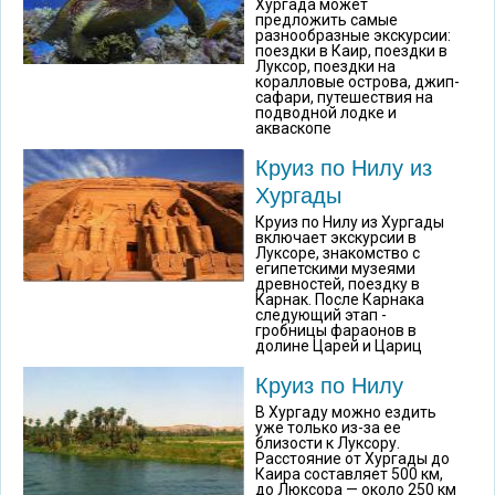
Хургада может
предложить самые
разнообразные экскурсии:
поездки в Каир, поездки в
Луксор, поездки на
коралловые острова, джип-
сафари, путешествия на
подводной лодке и
акваскопе
Круиз по Нилу из
Хургады
Круиз по Нилу из Хургады
включает экскурсии в
Луксоре, знакомство с
египетскими музеями
древностей, поездку в
Карнак. После Карнака
следующий этап -
гробницы фараонов в
долине Царей и Цариц
Круиз по Нилу
В Хургаду можно ездить
уже только из-за ее
близости к Луксору.
Расстояние от Хургады до
Каира составляет 500 км,
до Люксора — около 250 км