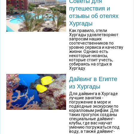
Советы для
путешествия и
отзывы об отелях
Хургады
Как правило, отели
Хургады удовлетворяют
запросам наших
соотечественников по
уровню сервиса и качеству
жизни. Однако есть
некоторые нюансы,
которые стоит учесть,
собираясь на отдых в
Хургаду.
Дайвинг в Египте
из Хургады
Для дайвинга в Хургаде
лучшие занятия -
погружение в море и
подводные экскурсии по
коралловым рифам. Для
таких прогулок созданы
специальные дайвинг-
клубы, где вас научат
умению погружаться под
воду, а также дайвинг-