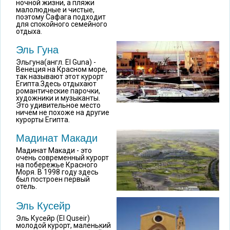
ночной жизни, а пляжи
малолюдные и чистые,
поэтому Сафага подходит
для спокойного семейного
отдыха.
Эль Гуна
Эльгуна(англ. El Guna) -
Венеция на Красном море,
так называют этот курорт
Египта.Здесь отдыхают
романтические парочки,
художники и музыканты.
Это удивительное место
ничем не похоже на другие
курорты Египта.
Мадинат Макади
Мадинат Макади - это
очень современный курорт
на побережье Красного
Моря. В 1998 году здесь
был построен первый
отель.
Эль Кусейр
Эль Кусейр (El Quseir)
молодой курорт, маленький