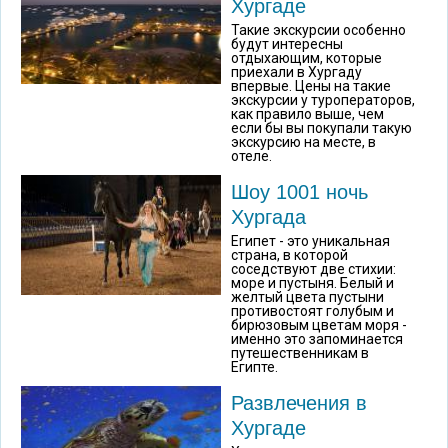
Хургаде
Такие экскурсии особенно
будут интересны
отдыхающим, которые
приехали в Хургаду
впервые. Цены на такие
экскурсии у туроператоров,
как правило выше, чем
если бы вы покупали такую
экскурсию на месте, в
отеле.
Шоу 1001 ночь
Хургада
Египет - это уникальная
страна, в которой
соседствуют две стихии:
море и пустыня. Белый и
желтый цвета пустыни
противостоят голубым и
бирюзовым цветам моря -
именно это запоминается
путешественникам в
Египте.
Развлечения в
Хургаде