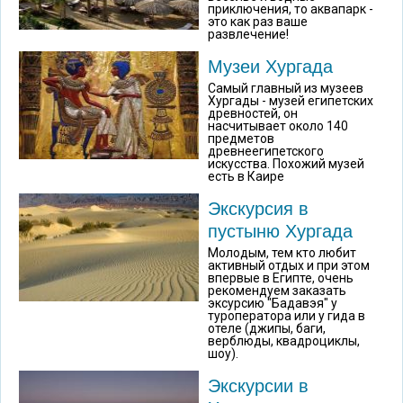
приключения, то аквапарк -
это как раз ваше
развлечение!
Музеи Хургада
Самый главный из музеев
Хургады - музей египетских
древностей, он
насчитывает около 140
предметов
древнеегипетского
искусства. Похожий музей
есть в Каире
Экскурсия в
пустыню Хургада
Молодым, тем кто любит
активный отдых и при этом
впервые в Египте, очень
рекомендуем заказать
эксурсию "Бадавэя" у
туроператора или у гида в
отеле (джипы, баги,
верблюды, квадроциклы,
шоу).
Экскурсии в