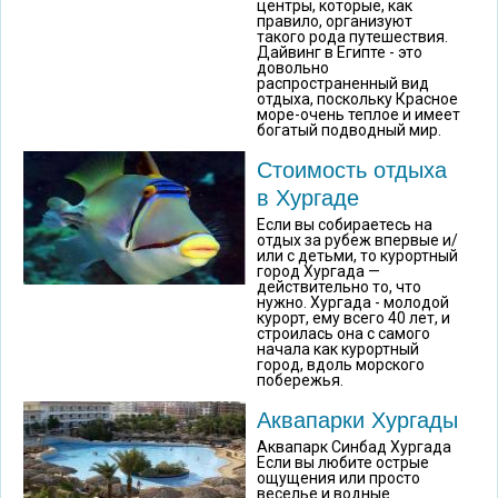
центры, которые, как
правило, организуют
такого рода путешествия.
Дайвинг в Египте - это
довольно
распространенный вид
отдыха, поскольку Красное
море-очень теплое и имеет
богатый подводный мир.
Стоимость отдыха
в Хургаде
Если вы собираетесь на
отдых за рубеж впервые и/
или с детьми, то курортный
город Хургада —
действительно то, что
нужно. Хургада - молодой
курорт, ему всего 40 лет, и
строилась она с самого
начала как курортный
город, вдоль морского
побережья.
Аквапарки Хургады
Аквапарк Синбад Хургада
Если вы любите острые
ощущения или просто
веселье и водные