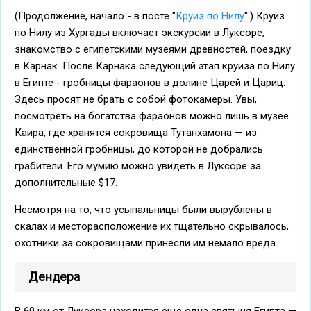
(Продолжение, начало - в посте "
Круиз по Нилу
".) Круиз
по Нилу из Хургады включает экскурсии в Луксоре,
знакомство с египетскими музеями древностей, поездку
в Карнак. После Карнака следующий этап круиза по Нилу
в Египте - гробницы фараонов в долине Царей и Цариц.
Здесь просят не брать с собой фотокамеры. Увы,
посмотреть на богатства фараонов можно лишь в музее
Каира, где хранятся сокровища Тутанхамона — из
единственной гробницы, до которой не добрались
грабители. Его мумию можно увидеть в Луксоре за
дополнительные $17.
Несмотря на то, что усыпальницы были вырублены в
скалах и месторасположение их тщательно скрывалось,
охотники за сокровищами принесли им немало вреда.
Дендера