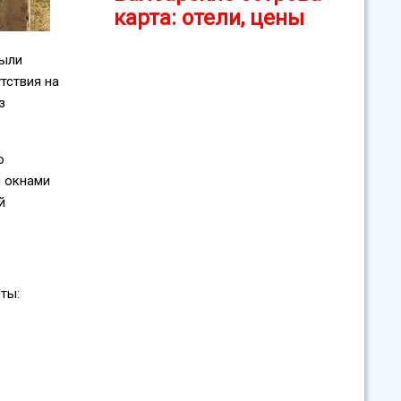
карта: отели, цены
были
тствия на
з
о
и окнами
й
ты: