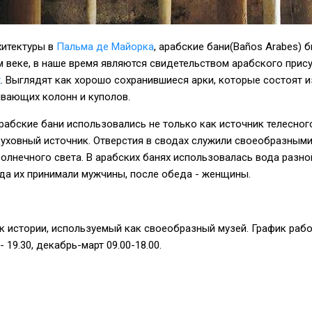
хитектуры в
Пальма де Майорка
, арабские бани(Baños Arabes) 
 веке, в наше время являются свидетельством арабского прису
х
. Выглядят как хорошо сохранившиеся арки, которые состоят и
вающих колонн и куполов.
рабские бани использовались не только как источник телесног
духовный источник. Отверстия в сводах служили своеобразным
олнечного света. В арабских банях использовалась вода разно
да их принимали мужчины, после обеда - женщины.
к истории, используемый как своеобразный музей. График рабо
- 19.30, декабрь-март 09.00-18.00.