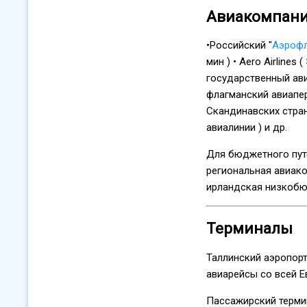
Авиакомпани
•Российский "
Аэроф
мин ) • Aero Airlines 
государственный ави
флагманский авиапере
Скандинавских стран 
авиалинии ) и др.
Для бюджетного путе
региональная авиако
ирландская низкоб
Терминалы
Таллинский аэропор
авиарейсы со всей Е
Пассажирский термин