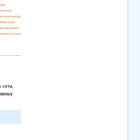
 сети,
лавишу