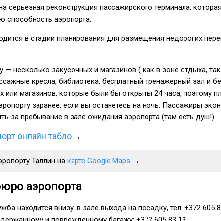
на серьезная реконструкция пассажирского терминала, котора
ю способность аэропорта.
ходится в стадии планирования для размещения недорогих пер
у — несколько закусочных и магазинов ( как в зоне отдыха, так
ссажные кресла, библиотека, бесплатный тренажерный зал и б
ных или магазинов, которые были бы открыты 24 часа, поэтому п
эропорту заранее, если вы останетесь на ночь. Пассажиры эко
ить за пребывание в зале ожидания аэропорта (там есть душ!).
орт онлайн табло
→
эропорту Таллин на
карте Google Maps
→
бюро аэропорта
ба находится внизу, в зале выхода на посадку, тел. +372 605 8
адержанному и поврежденному багажу: +372 605 83 13.