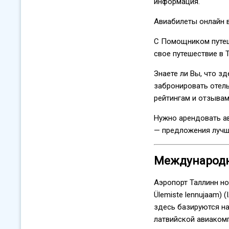
информация.
Авиабилеты онлайн в
С Помощником путеш
свое путешествие в Т
Знаете ли Вы, что з
забронировать отель
рейтингам и отзывам
Нужно арендовать а
— предложения лучши
Международны
Аэропорт Таллинн нос
Ülemiste lennujaam) 
здесь базируются на
латвийской авиакомпа