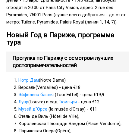
детей - 15 евро. Длительность - 1,45 часа, автобусы
отходят в 20.00 от Paris City Vision, адрес: 2 rue des
Pyramides, 75001 Paris (лучше всего добраться - до ст.ст.
метро: Tuilerie, Pyramides, Palais Royal (линии 1, 14, 7)).
Новый Год в Париже, программа
тура
Прогулка по Парижу с осмотром лучших
достопримечательностей
Нотр Дам
(Notre Dame)
Версаль(Versailles) - цена €18
Эйфелева башня
(Tour Eiffel) - цена €19,9
Лувр
(Louvre) и сад
Тюильри
- цена €12
Музей д"Орсе
(le musée d'Orsay) - €11
Отель де Виль (Hôtel de Ville),
Королевская Площадь Вандом (Place Vendôme),
Парижская Опера(Opéra),