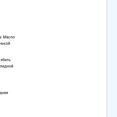
а. Масло
енькой
Взбить
оладной
едняя