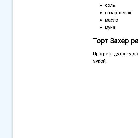
соль
сахар-песок
масло
мука
Торт Захер р
Прогреть духовку до
мукой.