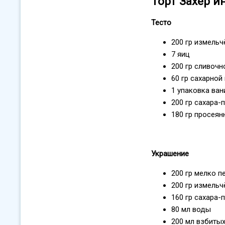
Торт Захер 
Тесто
200 гр измель
7 яиц
200 гр сливочн
60 гр сахарной
1 упаковка ван
200 гр сахара-
180 гр просеян
Украшение
200 гр мелко п
200 гр измель
160 гр сахара-
80 мл воды
200 мл взбиты