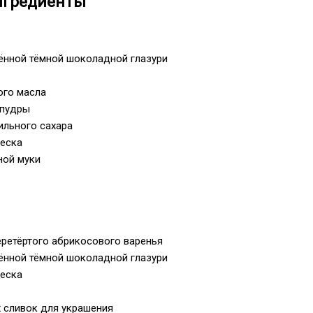
ингредиенты
чённой тёмной шоколадной глазури
ого масла
 пудры
ильного сахара
песка
ной муки
еретёртого абрикосового варенья
чённой тёмной шоколадной глазури
песка
х сливок для украшения