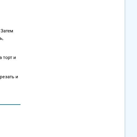
 Затем
ь,
а торт и
резать и