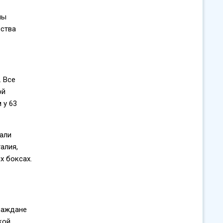
лы
ества
. Все
ой
 у 63
али
алия,
х боксах.
раждане
кой