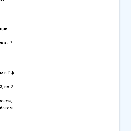
ции:
ка - 2
и в РФ.
, по 2 –
рском,
ийском