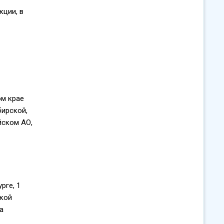
кции, в
ом крае
бирской,
йском АО,
рге, 1
ской
а