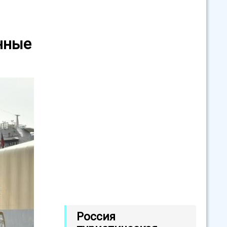
нные
Россия