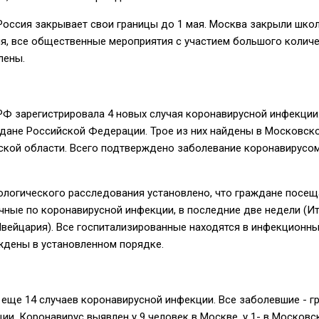
 Россия закрывает свои границы до 1 мая. Москва закрыли шко
ля, все общественные мероприятия с участием большого колич
лены.
РФ зарегистрировала 4 новых случая коронавирусной инфекции
ждане Российской Федерации. Трое из них найдены в Московск
нской области. Всего подтверждено заболевание коронавирусом
логического расследования установлено, что граждане посещ
чные по коронавирусной инфекции, в последние две недели (Ит
вейцария). Все госпитализированные находятся в инфекционны
ждены в установленном порядке.
еще 14 случаев коронавирусной инфекции. Все заболевшие - г
и. Коронавирус выявлен у 9 человек в Москве, у 1- в Московс