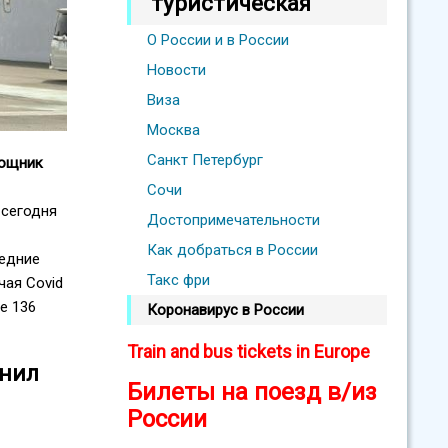
туристическая
О России и в России
Новости
Виза
Москва
Санкт Петербург
мощник
Сочи
 сегодня
Достопримечательности
Как добраться в России
ледние
Такс фри
чая Covid
ле 136
Коронавирус в России
Train and bus tickets in Europe
енил
Билеты на поезд в/из
России