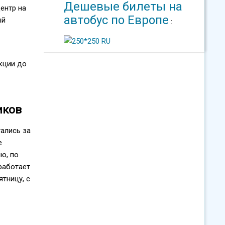
Дешевые билеты на
ентр на
автобус по Европе
ый
:
кции до
иков
ались за
е
ю, по
работает
ятницу, с