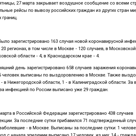
ятницы, 27 марта закрывает воздушное сообщение со всеми ст
льные рейсы по вывозу российских граждан из других стран ми
 границ.
было зарегистрировано 163 случая новой коронавирусной инфе
20 регионах, в том числе в Москве - 120 случаев, в Московско
сковской области - 4, в Краснодарском крае - 4.
няшний день зарегистрировано 658 случаев заражения коронав
 5 человек выписаны по выздоровлению в Москве. Также выздо
 - в Нижегородской области, 1 - в Калиниградской области. За 
за инфекцией по России выписано уже 29 граждан.
марта в Российской Федерации зарегистрировано 438 случаев
екции. За последние сутки прибавился 71 подтвержденный слу
заболевшие - в Москве. Выписаны за последние сутки: 1 челове
од с начала эпидемии выписано 17 человек, из них: 14 - гражд