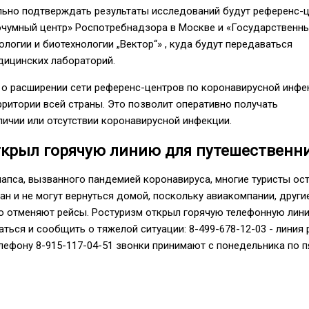
льно подтверждать результаты исследований будут референс-ц
чумный центр» Роспотребнадзора в Москве и «Государственн
ологии и биотехнологии „Вектор“» , куда будут передаваться
дицинских лабораторий.
 о расширении сети референс-центров по коронавирусной инфе
рритории всей страны. Это позволит оперативно получать
ичии или отсутствии коронавирусной инфекции.
ткрыл горячую линию для путешественн
апса, вызванного пандемией коронавируса, многие туристы ост
ан и не могут вернуться домой, поскольку авиакомпании, други
о отменяют рейсы. Ростуризм открыл горячую телефонную лини
ться и сообщить о тяжелой ситуации: 8-499-678-12-03 - линия 
елефону 8-915-117-04-51 звонки принимают с понедельника по п