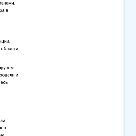
ранами.
ра в
кции.
й области
ирусом.
ровели и
весь
чай
к в
ане