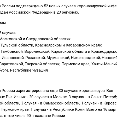
в России подтверждено 52 новых случаев коронавирусной инфе
раждан Российской Федерации в 23 регионах.
нам:
2 случаев
в Московской и Свердловской областях
в Тульской области, Красноярском и Хабаровском краях
в Тамбовской, Воронежской, Кировской области и Краснодарск
в Ивановской, Рязанской, Мурманской, Нижегородской, Новоси
 Саратовской, Тверской областях, Пермском крае, Ханты-Манси
бурге, Республике Чувашия.
в России зарегистрировано еще 30 случаев коронавируса. Все
е РФ. Из них - 20 случаев в Москве, 3 случая - в Санкт-Петербу
й области, 3 случая - в Самарской области, 1 случай - в Киров
в Пермском крае, 1 случай - в Республике Коми. Всего на 16 март
а, в том числе 90- граждане России.